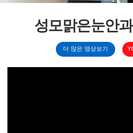
성모맑은눈안과 
더 많은 영상보기
Y