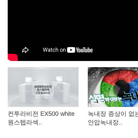
컨투라비전 EX500 white
녹내장 증상이 없
원스텝라섹..
안압녹내장..